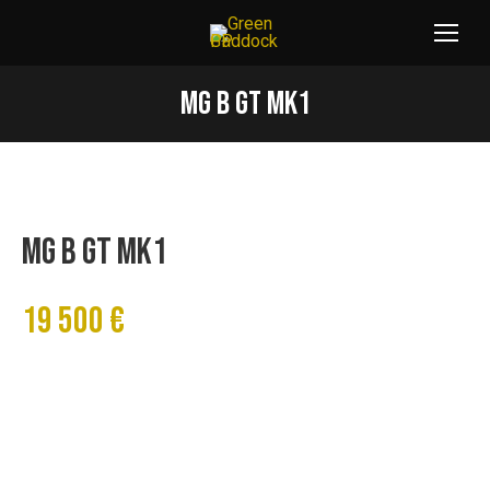
MG B GT MK1
Vous êtes ici :
MG B GT MK1
19 500 €