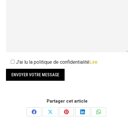
J'ai lu la politique de confidentialité
Lire
Partager cet article
Partager
Partager
Partager
Partager
Partager
sur
sur
sur
sur
sur
Facebook
X
Pinterest
LinkedIn
WhatsApp