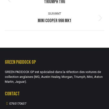
ALBUM
TRIUMPH TR6
Album
précédent
:
SUIVANT
MINI COOPER 998 MK1
Album
suivant
:
GREEN PADDOCK GP
GREEN PADDOCK GP est spécialisé dans la réfection des voitures de
collection anglaises (MG, Austin Healey, Morgan, Triumph, Mini, Aston
Martin, Jaguar).
CONTACT
0765170637