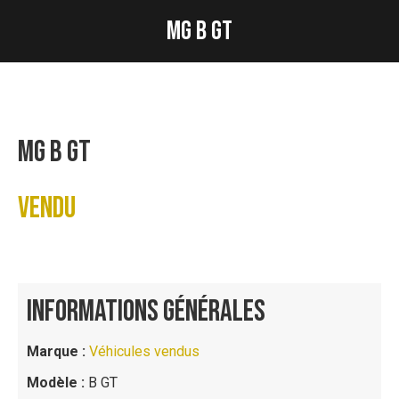
MG B GT
Vous êtes ici :
MG B GT
VENDU
INFORMATIONS GÉNÉRALES
Marque :
Véhicules vendus
Modèle :
B GT