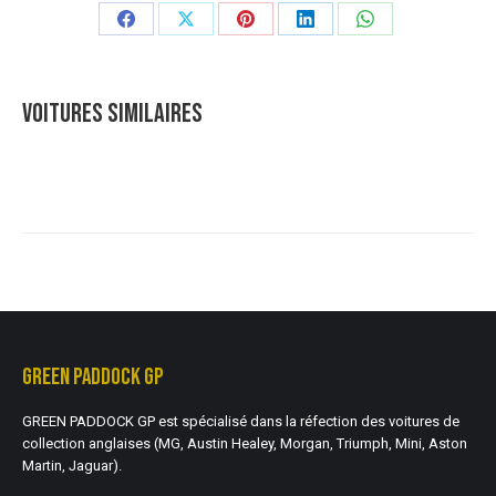
Partager
Partager
Partager
Partager
Partager
sur
sur
sur
sur
sur
Facebook
X
Pinterest
LinkedIn
WhatsApp
VOITURES SIMILAIRES
GREEN PADDOCK GP
GREEN PADDOCK GP est spécialisé dans la réfection des voitures de
collection anglaises (MG, Austin Healey, Morgan, Triumph, Mini, Aston
Martin, Jaguar).