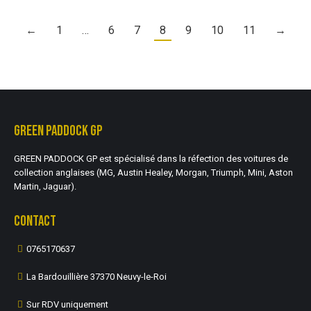
←
1
…
6
7
8
9
10
11
→
GREEN PADDOCK GP
GREEN PADDOCK GP est spécialisé dans la réfection des voitures de
collection anglaises (MG, Austin Healey, Morgan, Triumph, Mini, Aston
Martin, Jaguar).
CONTACT
0765170637
La Bardouillière 37370 Neuvy-le-Roi
Sur RDV uniquement