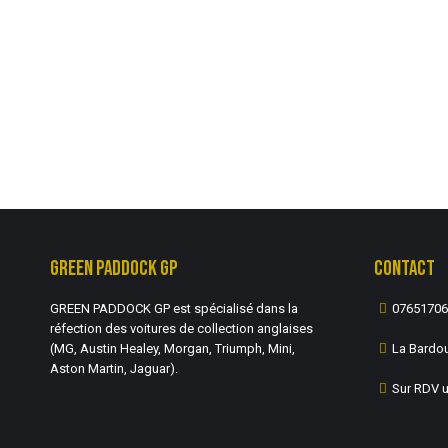
GREEN PADDOCK GP
CONTACT
GREEN PADDOCK GP est spécialisé dans la
07651706
réfection des voitures de collection anglaises
(MG, Austin Healey, Morgan, Triumph, Mini,
La Bardou
Aston Martin, Jaguar).
Sur RDV 