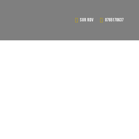
Sur RDV
0765170637