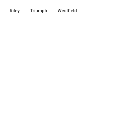
Riley
Triumph
Westfield
R TYPE E COUPE
MORRIS MINI VAN
SERIE 1
24 500 €
115 000 €