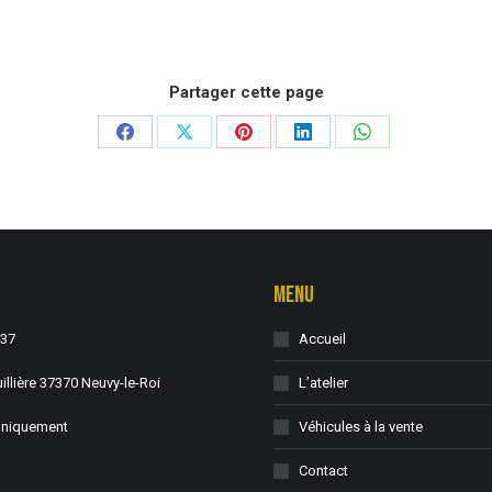
Partager cette page
Partager
Partager
Partager
Partager
Partager
sur
sur
sur
sur
sur
Facebook
X
Pinterest
LinkedIn
WhatsApp
MENU
37
Accueil
illière 37370 Neuvy-le-Roi
L’atelier
uniquement
Véhicules à la vente
Contact