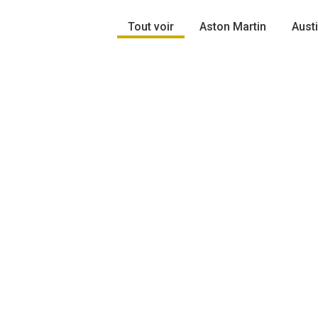
Tout voir
Aston Martin
Aust
ASTON MARTIN DB2
ASTON MARTIN D
DROPHEAD COUPE
SUPERLEGG
375 000 €
245 000 