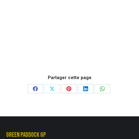
AUSTIN HEALEY SPRITE FROGEYE SPRINZEL SEBRING
22 500 €
Partager cette page
Partager
Partager
Partager
Partager
Partager
sur
sur
sur
sur
sur
Facebook
X
Pinterest
LinkedIn
WhatsApp
GREEN PADDOCK GP